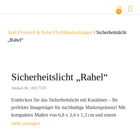
0
Start
/
Freizeit & Reise
/
Schlüsselanhänger
/ Sicherheitslicht
„Rahel“
Zoom
Sicherheitslicht „Rahel“
Artikel-Nr.: 0017335
Entdecken Sie das Sicherheitslicht mit Karabiner – Ihr
perfekter Imageträger für nachhaltige Markenpräsenz! Mit
kompakten Maßen von 6,8 x 3,4 x 1,3 cm und einem
Gewicht von nur 9 g ist es der ideale Begleiter für jede
Outdoor-Aktivität. Hergestellt aus robustem PP und PS
bietet es nicht nur Sicherheit in der Dunkelheit, sondern