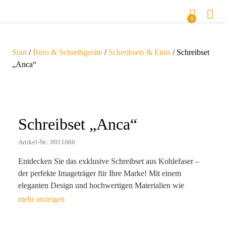
0
Start
/
Büro & Schreibgeräte
/
Schreibsets & Etuis
/ Schreibset
„Anca“
Zoom
Schreibset „Anca“
Artikel-Nr.: 0011066
Entdecken Sie das exklusive Schreibset aus Kohlefaser –
der perfekte Imageträger für Ihre Marke! Mit einem
eleganten Design und hochwertigen Materialien wie
Kohlefaser und Metall zieht dieses Set alle Blicke auf sich.
Der magnetische Verschluss schützt die edlen
Schreibutensilien, während der Kugelschreiber und der