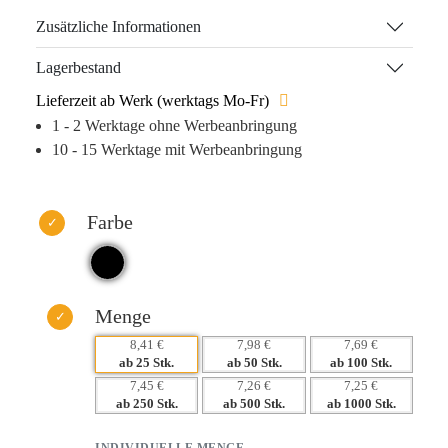
Rollerball mit deutscher Dokumental®-Tinte für ein
Zusätzliche Informationen
unvergleichliches Schreibgefühl sorgen.
Lagerbestand
Die handliche Größe und das geringe Gewicht machen es
Lieferzeit ab Werk (werktags Mo-Fr)
zum idealen Begleiter im Büro und unterwegs. Indem Sie
1 - 2 Werktage ohne Werbeanbringung
Ihren Geschäftspartnern dieses exklusive Set schenken,
10 - 15 Werktage mit Werbeanbringung
fördern Sie nicht nur deren Alltag, sondern stärken auch
Ihre Markenpräsenz – ein stilvoller Werbeträger, der durch
weiteres Nutzen im Leben Ihrer Kunden bleibt.
Farbe
Warum dieses Produkt Ihre Marke stärkt:
– Hochwertige Materialien für langfristige Nutzung.
– Starker Wiedererkennungseffekt durch edles Design.
– Haptische Verkaufsförderung, die nicht im Müll landet.
Menge
– Individuelle Werbeanbringung durch Tampondruck oder
8,41 €
7,98 €
7,69 €
Siebdruck.
ab 25 Stk.
ab 50 Stk.
ab 100 Stk.
7,45 €
7,26 €
7,25 €
ab 250 Stk.
ab 500 Stk.
ab 1000 Stk.