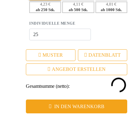
Bindungen.
4,23 €
4,11 €
4,01 €
ab 250 Stk.
ab 500 Stk.
ab 1000 Stk.
– Nachhaltiges Material unterstreicht Ihr
Umweltbewusstsein.
INDIVIDUELLE MENGE
MUSTER
DATENBLATT
ANGEBOT ERSTELLEN
Gesamtsumme (netto):
IN DEN WARENKORB