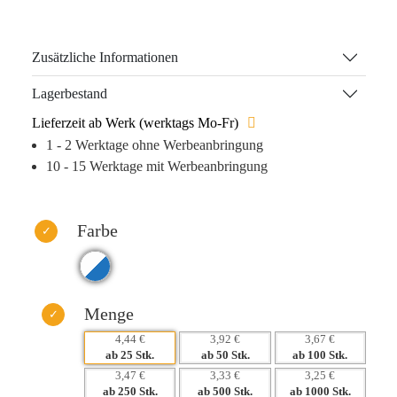
zieht er die Aufmerksamkeit auf sich. Hergestellt aus
hochwertigem Plüsch und Polar, ist dieser charmante
Werbeartikel ein haptisches Erlebnis, das im Gedächtnis
Zusätzliche Informationen
bleibt. Dank der vielseitigen Möglichkeiten zur
Markenplatzierung (Thermotransfer) wird Ihr Logo
Lagerbestand
langfristig präsent, während der Schneemann gleichzeitig
Lieferzeit ab Werk (werktags Mo-Fr)
die Herzen Ihrer Kunden erobert.
1 - 2 Werktage ohne Werbeanbringung
10 - 15 Werktage mit Werbeanbringung
Verstärken Sie Ihre Marketingstrategie mit einem
Merchandise-Artikel, der nicht im Müll landet, sondern den
Alltag der Beschenkten bereichert.
Farbe
Warum dieses Produkt Ihre Marke stärkt:
– Höhere Wiedererkennung durch ansprechendes Design
– Emotionale Bindung durch ein haptisches Erlebnis
– Langfristige Sichtbarkeit Ihrer Marke durch direkte
Menge
Werbeanbringung
4,44 €
3,92 €
3,67 €
– Hohe Aufmerksamkeit in sozialen Medien und bei Events
ab 25 Stk.
ab 50 Stk.
ab 100 Stk.
3,47 €
3,33 €
3,25 €
ab 250 Stk.
ab 500 Stk.
ab 1000 Stk.