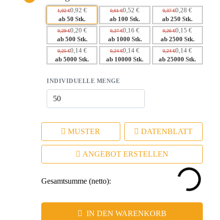
– Flexibilität bei der Werbeanbringung
0,92 €
0,52 €
0,28 €
1,02 €
0,61 €
0,37 €
– Stärkung der Markenidentität bei jedem Gebrauch
ab 50 Stk.
ab 100 Stk.
ab 250 Stk.
0,20 €
0,16 €
0,15 €
0,29 €
0,27 €
0,26 €
ab 500 Stk.
ab 1000 Stk.
ab 2500 Stk.
0,14 €
0,14 €
0,14 €
0,25 €
0,24 €
0,24 €
ab 5000 Stk.
ab 10000 Stk.
ab 25000 Stk.
INDIVIDUELLE MENGE
MUSTER
DATENBLATT
ANGEBOT ERSTELLEN
Gesamtsumme (netto):
IN DEN WARENKORB