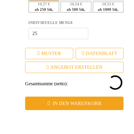
Zielgruppe an.
10,57 €
10,54 €
10,53 €
– Langanhaltende Sichtbarkeit durch individuelle
ab 250 Stk.
ab 500 Stk.
ab 1000 Stk.
Werbeanbringung.
– Praktischer Nutzen garantiert hohe Wichtigkeit im Alltag
INDIVIDUELLE MENGE
des Empfängers.
MUSTER
DATENBLATT
ANGEBOT ERSTELLEN
Gesamtsumme (netto):
IN DEN WARENKORB