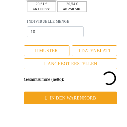
– Hochwertige, praktische Anwendung sorgt für tägliche
20,61 €
20,54 €
Nutzung.
ab 100 Stk.
ab 250 Stk.
– Exklusives Branding durch Lasergravur für langfristige
Sichtbarkeit.
INDIVIDUELLE MENGE
– Verleiht Ihrer Marke ein modernes, innovatives Image.
– Stärkt die Kundenbindung durch nützliche und
ansprechende Werbegeschenke.
MUSTER
DATENBLATT
ANGEBOT ERSTELLEN
Gesamtsumme (netto):
IN DEN WARENKORB