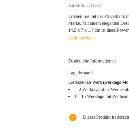
Artikel-Nr.: 0011833
Erleben Sie mit der Powerbank mi
Marke. Mit einem eleganten Des
14,5 x 7 x 1,7 cm ist diese Power
auch ein stilvolles Accessoire, d
mehreren Ladeoptionen erleichter
eine ständige Erreichbarkeit.
Zusätzliche Informationen
Strategisch platzieren Sie Ihr Fi
dass es in jedem Moment der Nutzu
Lagerbestand
Gedächtnis Ihrer Kunden. Die P
Lieferzeit ab Werk (werktags Mo
geliefert, dabei unterstreicht de
1 - 2 Werktage ohne Werbean
Effekt Ihre Markenbotschaft.
10 - 15 Werktage mit Werbean
Warum dieses Produkt Ihre Marke
– Hochwertige Verarbeitung förde
– Praktischer Nutzen steigert di
Dieses Produkt ist derzeit
– Sichtbarkeit des Logos sorgt f