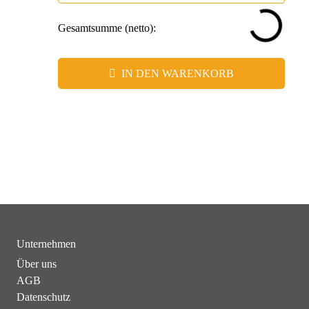
– Flexibilität in der Werbeanbringung für individuelle
Markenbotschaften.
Gesamtsumme (netto):
– Hoher Erinnerungswert durch greifbare Qualität und
stilvolle Ästhetik.
IN DEN WARENKORB
Unternehmen
Über uns
AGB
Datenschutz