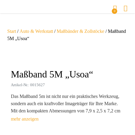
0
Start
/
Auto & Werkstatt
/
Maßbänder & Zollstöcke
/ Maßband
5M „Usoa“
Zoom
Maßband 5M „Usoa“
Artikel-Nr.: 0015627
Das Maßband 5m ist nicht nur ein praktisches Werkzeug,
sondern auch ein kraftvoller Imageträger für Ihre Marke.
Mit den kompakten Abmessungen von 7,9 x 2,5 x 7,2 cm
und einem Gewicht von nur 169g passt es perfekt in jede
Werkzeugkiste oder Tasche. Ob mit dem Handgelenkband
oder dem Gürtelclip – Ihre Kunden haben es immer