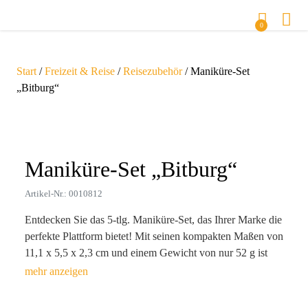
0
Start
/
Freizeit & Reise
/
Reisezubehör
/ Maniküre-Set
„Bitburg“
Zoom
Maniküre-Set „Bitburg“
Artikel-Nr.: 0010812
Entdecken Sie das 5-tlg. Maniküre-Set, das Ihrer Marke die
perfekte Plattform bietet! Mit seinen kompakten Maßen von
11,1 x 5,5 x 2,3 cm und einem Gewicht von nur 52 g ist
dieses elegante Set aus hochwertigem Edelstahl und
robustem Kunststoff nicht nur praktisch, sondern auch ein
stilbewusster Begleiter für jeden Alltag. Die individuelle