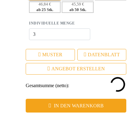
– Elegantes Design, das Werte wie Professionalität und Stil
46,84 €
45,59 €
ab 25 Stk.
ab 50 Stk.
vermittelt.
– Ideal für gezielte Kundenbindung und positive
INDIVIDUELLE MENGE
Assoziationen.
MUSTER
DATENBLATT
ANGEBOT ERSTELLEN
Gesamtsumme (netto):
IN DEN WARENKORB