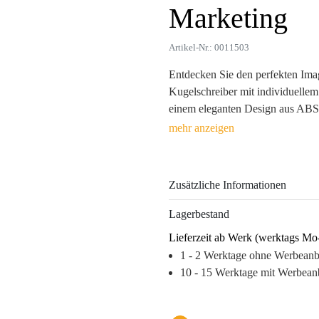
Marketing
Artikel-Nr.: 0011503
Entdecken Sie den perfekten Imag
Kugelschreiber mit individuelle
einem eleganten Design aus ABS u
Funktionalität, sondern auch Sti
Digitaldruck – Ihre Marke wird st
bleibenden emotionalen Nutzen.
Zusätzliche Informationen
Jeder Kugelschreiber unterstützt l
Markenidentität und bleibt in bes
Lagerbestand
praktische Verwendung macht ihn 
Lieferzeit ab Werk (werktags Mo
ist, sondern auch täglich zur Inter
1 - 2 Werktage ohne Werbean
Warum diesen Kugelschreiber w
10 - 15 Werktage mit Werbean
– Hochwertiges Design für eine 
– Vielseitige Werbeanbringungsmö