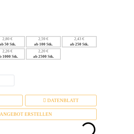
Werbegeschenk, das bleibt.
hre Zielgruppe.
2,80 €
2,59 €
2,43 €
ab 50 Stk.
ab 100 Stk.
ab 250 Stk.
2,26 €
2,20 €
b 1000 Stk.
ab 2500 Stk.
DATENBLATT
ANGEBOT ERSTELLEN