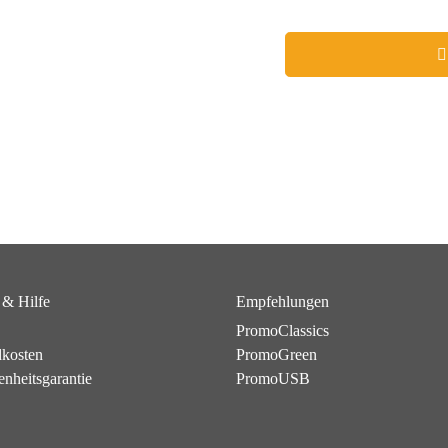
 & Hilfe
Empfehlungen
PromoClassics
dkosten
PromoGreen
enheitsgarantie
PromoUSB