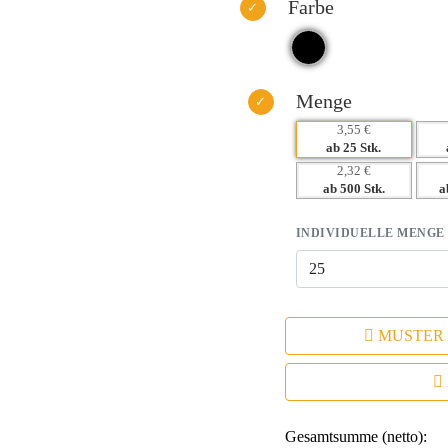
– Praktisch und alltagsnah – ein 
Farbe
– Höchster Erinnerungswert für I
Menge
3,55 €
ab 25 Stk.
2,32 €
ab 500 Stk.
a
INDIVIDUELLE MENGE
MUSTER
Gesamtsumme (netto):