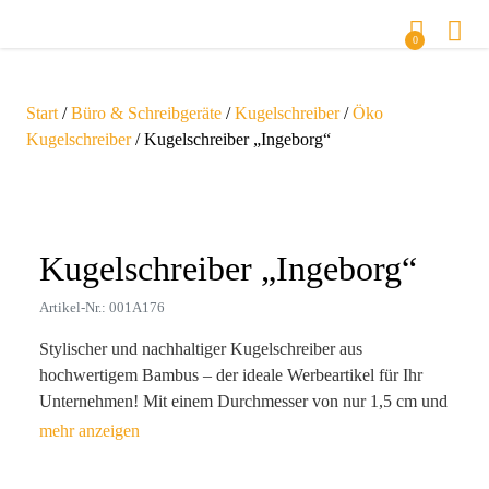
0
Start
/
Büro & Schreibgeräte
/
Kugelschreiber
/
Öko
Kugelschreiber
/ Kugelschreiber „Ingeborg“
Zoom
Kugelschreiber „Ingeborg“
Artikel-Nr.: 001A176
Stylischer und nachhaltiger Kugelschreiber aus
hochwertigem Bambus – der ideale Werbeartikel für Ihr
Unternehmen! Mit einem Durchmesser von nur 1,5 cm und
einer Länge von 15,5 cm liegt er angenehm in der Hand
und verwandelt jeden Schreibmoment in ein stilvolles
Erlebnis. Die Lasergravur oder der Tampondruck