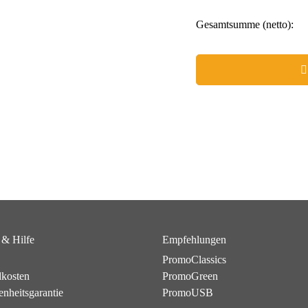
Gesamtsumme (netto):
 & Hilfe
Empfehlungen
PromoClassics
dkosten
PromoGreen
enheitsgarantie
PromoUSB