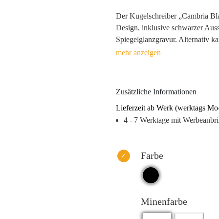
Der Kugelschreiber „Cambria Blac
Design, inklusive schwarzer Auss
Spiegelglanzgravur. Alternativ k
verziert werden. Die dokumente
deutscher Tinte (konform nach I
weiches Schreibgefühl. Sie ist in
Schreiblänge von bis zu 1.600 Me
Zusätzliche Informationen
Lieferzeit ab Werk (werktags Mo
4 - 7 Werktage mit Werbeanbr
Farbe
Minenfarbe