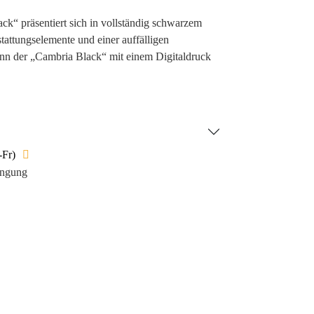
k“ präsentiert sich in vollständig schwarzem
tattungselemente und einer auffälligen
ann der „Cambria Black“ mit einem Digitaldruck
nechte Premium-Großraummine mit hochwertiger
SO 12757-1 und -2) sorgt für ein außergewöhnlich
 Blau oder Schwarz erhältlich und ermöglicht eine
tern.
-Fr)
ingung