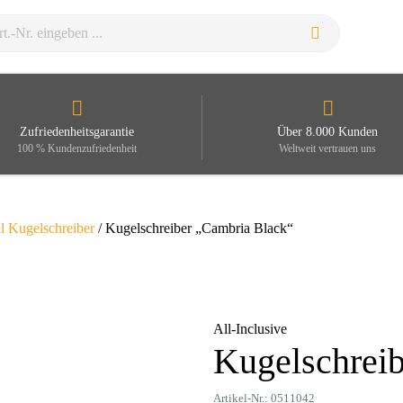
Zufriedenheitsgarantie
Über 8.000 Kunden
100 % Kundenzufriedenheit
Weltweit vertrauen uns
l Kugelschreiber
/ Kugelschreiber „Cambria Black“
All-Inclusive
Kugelschrei
Zoom
Artikel-Nr.: 0511042