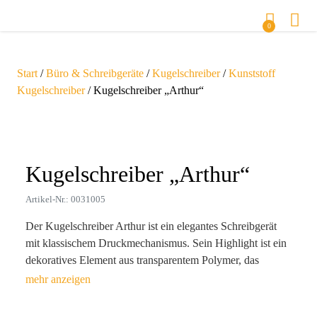
0
Start
/
Büro & Schreibgeräte
/
Kugelschreiber
/
Kunststoff
Kugelschreiber
/ Kugelschreiber „Arthur“
Zoom
Kugelschreiber „Arthur“
Artikel-Nr.: 0031005
Der Kugelschreiber Arthur ist ein elegantes Schreibgerät
mit klassischem Druckmechanismus. Sein Highlight ist ein
dekoratives Element aus transparentem Polymer, das
harmonisch mit dem sanft abgerundeten Clip verbunden ist.
Der milchig-weiße Korpus eignet sich hervorragend für
dauerhafte Lasermarkierungen, die schneller als