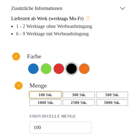
herkömmlicher Druck umgesetzt werden können. Erhältlich
Zusätzliche Informationen
in drei beliebten Farbvarianten, ist der Kugelschreiber
Lieferzeit ab Werk (werktags Mo-Fr)
Arthur nicht nur ein praktisches, sondern auch ein stilvolles
1 - 2 Werktage ohne Werbeanbringung
Accessoire.
6 - 9 Werktage mit Werbeanbringung
Farbe
Menge
100 Stk.
300 Stk.
500 Stk.
1000 Stk.
2500 Stk.
5000 Stk.
INDIVIDUELLE MENGE