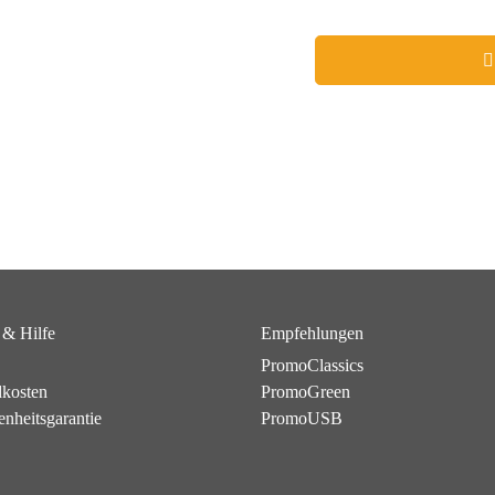
 & Hilfe
Empfehlungen
PromoClassics
dkosten
PromoGreen
enheitsgarantie
PromoUSB