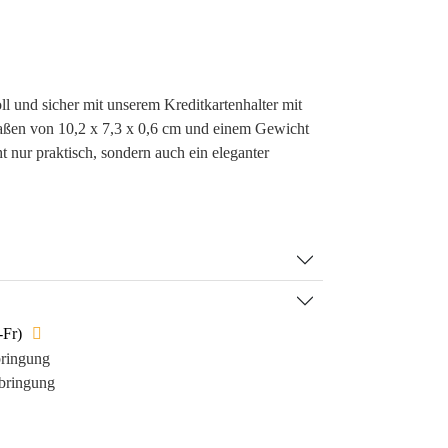
oll und sicher mit unserem Kreditkartenhalter mit
en von 10,2 x 7,3 x 0,6 cm und einem Gewicht
ht nur praktisch, sondern auch ein eleganter
us hochwertigem Spaltleder, schützt er nicht nur vor
ebt auch Ihre Markenidentität auffällig hervor.
en Werbeanbringung durch Lasergravur,
 dafür, dass Ihr Logo langfristig im Gedächtnis
it nicht nur genutzt, sondern auch geschätzt und
Ihrer Marke bei.
-Fr)
 stärkt:
bringung
lltäglichen Gebrauch
bringung
alität ausstrahlt
ige Sichtbarkeit
ische Funktionalität