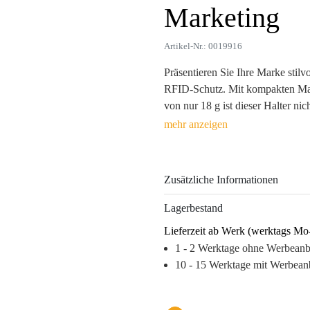
Marketing
Artikel-Nr.: 0019916
Präsentieren Sie Ihre Marke stilv
RFID-Schutz. Mit kompakten Maß
von nur 18 g ist dieser Halter nic
Begleiter im Alltag. Hergestellt a
ungewolltem Datenklau, sondern h
Die Möglichkeit zur individuell
Heißprägung oder Siebdruck sorgt
Zusätzliche Informationen
bleibt. Ihr Werbeartikel wird som
trägt zur positiven Wahrnehmung 
Lagerbestand
Lieferzeit ab Werk (werktags Mo
Warum dieses Produkt Ihre Marke
1 - 2 Werktage ohne Werbean
– Hohe Wiedererkennung durch a
10 - 15 Werktage mit Werbean
– Elegantes Design, das Profession
– Flexibles Branding für langfrist
– Emotionale Bindung durch prakt