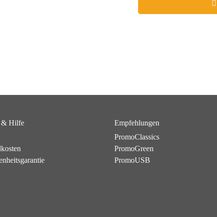
 & Hilfe
Empfehlungen
PromoClassics
dkosten
PromoGreen
enheitsgarantie
PromoUSB