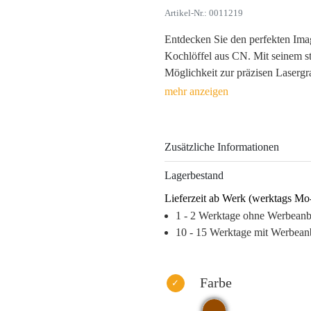
Artikel-Nr.: 0011219
Entdecken Sie den perfekten Imag
Kochlöffel aus CN. Mit seinem st
Möglichkeit zur präzisen Lasergr
Küchenbegleiter. Jeder Löffel ver
nur im Gedächtnis, sondern auch
Durch die hochwertige Verarbeitu
Zusätzliche Informationen
nur ein nützliches Produkt, sonde
stärkt die emotionale Verbindung
Lagerbestand
Präsenz Ihrer Botschaft. Schenke
Lieferzeit ab Werk (werktags Mo
erleichtert und gleichzeitig Ihre 
1 - 2 Werktage ohne Werbean
Warum dieses Produkt Ihre Marke
10 - 15 Werktage mit Werbean
– Hohe Wiedererkennung durch a
– Emotionale Verbindung durch h
– Langfristige Sichtbarkeit Ihre
Farbe
– Ideal für kreative Werbeaktio