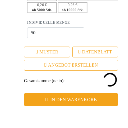
0,26 €
0,26 €
– Umweltfreundliche Wahl, die Ihr nachhaltiges
ab 5000 Stk.
ab 10000 Stk.
Engagement unterstreicht.
INDIVIDUELLE MENGE
MUSTER
DATENBLATT
ANGEBOT ERSTELLEN
Gesamtsumme (netto):
IN DEN WARENKORB