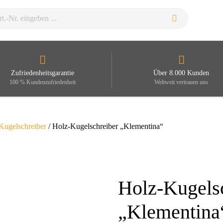
Zufriedenheitsgarantie
Über 8.000 Kunden
100 % Kundenzufriedenheit
Weltweit vertrauen uns
Kugelschreiber
/ Holz-Kugelschreiber „Klementina“
Holz-Kugels
Zoom
„Klementina