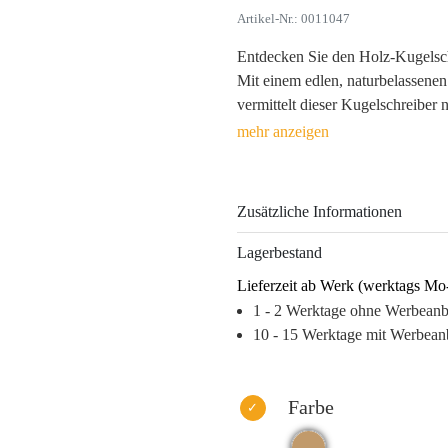
Artikel-Nr.: 0011047
Entdecken Sie den Holz-Kugelschr
Mit einem edlen, naturbelassenen
vermittelt dieser Kugelschreiber 
bei Meetings oder in Büros, diese
bleibt langfristig im Gedächtnis
Werbeanbringung – Lasergravur,
eine individuelle Gestaltung, die 
Zusätzliche Informationen
Nutzen Sie diesen Kugelschreibe
Lagerbestand
Wiedererkennung zu verleihen, 
Lieferzeit ab Werk (werktags Mo
des Produkts haben.
1 - 2 Werktage ohne Werbean
Warum dieses Produkt Ihre Marke
10 - 15 Werktage mit Werbean
– Nachhaltiges Design fördert ei
– Haptisches Erlebnis bleibt im G
Markenpräsenz.
Farbe
– Hohe Anpassungsfähigkeit durc