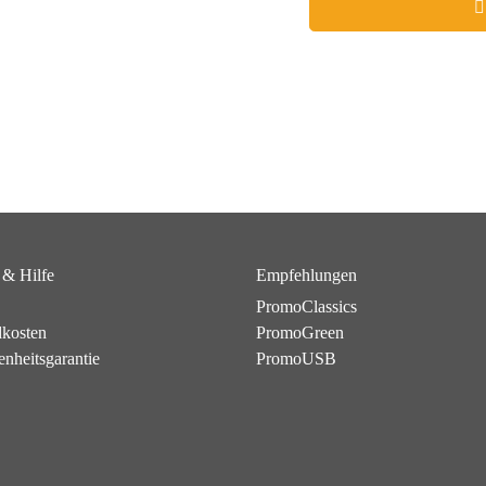
 & Hilfe
Empfehlungen
PromoClassics
dkosten
PromoGreen
enheitsgarantie
PromoUSB