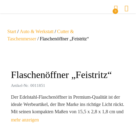
0
Start
/
Auto & Werkstatt
/
Cutter &
Taschenmesser
/ Flaschenöffner „Feistritz“
Zoom
Flaschenöffner „Feistritz“
Artikel-Nr.: 0011851
Der Edelstahl-Flaschenöffner in Premium-Qualität ist der
ideale Werbeartikel, der Ihre Marke ins richtige Licht rückt.
Mit seinen kompakten Maßen von 15,5 x 2,8 x 1,8 cm und
einem Gewicht von nur 105 g verbindet er Funktionalität
mit einem edlen Design. Ideal für jeden Anlass, erleichtert
er nicht nur das Öffnen von Flaschen, sondern wird auch