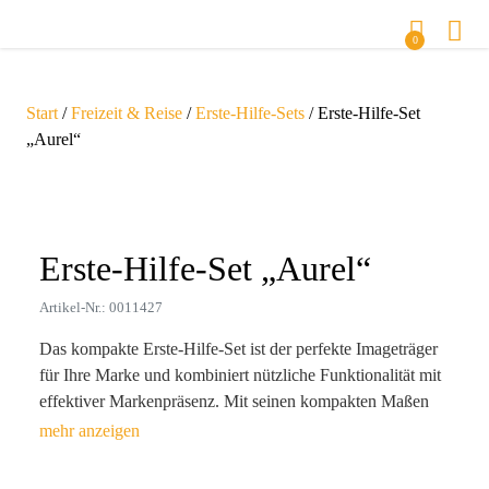
0
Start
/
Freizeit & Reise
/
Erste-Hilfe-Sets
/ Erste-Hilfe-Set
„Aurel“
Zoom
Erste-Hilfe-Set „Aurel“
Artikel-Nr.: 0011427
Das kompakte Erste-Hilfe-Set ist der perfekte Imageträger
für Ihre Marke und kombiniert nützliche Funktionalität mit
effektiver Markenpräsenz. Mit seinen kompakten Maßen
(11 x 15,3 x 6 cm) und hochwertigem PU-Material ist es
der ideale Begleiter für jedes Unternehmen, das auf
Sicherheit und Wohlbefinden seiner Kunden und