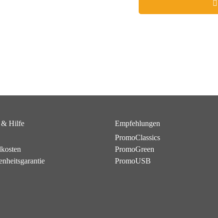
 & Hilfe
Empfehlungen
PromoClassics
dkosten
PromoGreen
enheitsgarantie
PromoUSB