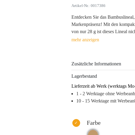
Artikel-Nr.: 0017386
Entdecken Sie das Bambuslineal, I
Markenpräsenz! Mit den kompak
von nur 28 g ist dieses Lineal ni
umweltfreundlicher Begleiter im 
dafür, dass Ihre individuelle Las
und bleibt somit langfristig im G
Zusätzliche Informationen
Nutzen Sie die Chance, Ihr Logo 
Mischung aus Funktionalität und 
Lagerbestand
Hause geschätzt. Überzeugen Sie
Lieferzeit ab Werk (werktags Mo
Material, das Ihre Marke auf posit
1 - 2 Werktage ohne Werbean
Warum dieses Produkt Ihre Marke
10 - 15 Werktage mit Werbean
– Hochwertiges, umweltfreundlich
– Langanhaltende Sichtbarkeit d
– Personalisierte Gestaltung erh
Farbe
– Praktisches Design spricht eine