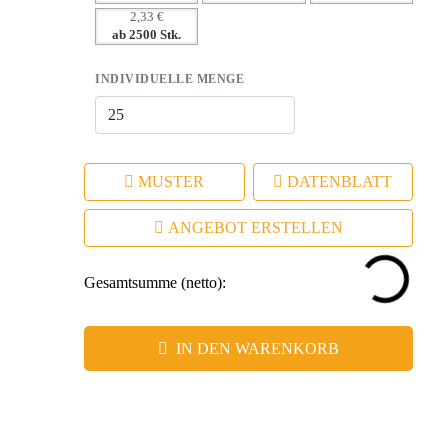
2,33 €
Werbeanbringungsmöglichkeiten.
ab 2500 Stk.
– Emotionaler Mehrwert für den Beschenkten stärkt die
Kundenbindung.
INDIVIDUELLE MENGE
MUSTER
DATENBLATT
ANGEBOT ERSTELLEN
Gesamtsumme (netto):
IN DEN WARENKORB