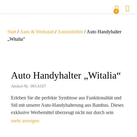
0
Start
/
Auto & Werkstatt
/
Autozubehör
/ Auto Handyhalter
„Witalia“
Zoom
Auto Handyhalter „Witalia“
Artikel-Nr.: 001A107
Erleben Sie die perfekte Symbiose aus Funktionalität und
Stil mit unserer Auto-Handyhalterung aus Bambus. Dieses
exklusive Werbemittel überzeugt nicht nur durch sein
elegantes Design, sondern fungiert auch als nachhaltiger
Imageträger für Ihre Marke. Mit einer Größe von 10,3 x 9,2
x 5 cm bringt die Halterung Ordnung ins Auto und