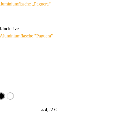
luminiumflasche „Paguera“
l-Inclusive
4,22 €
ab