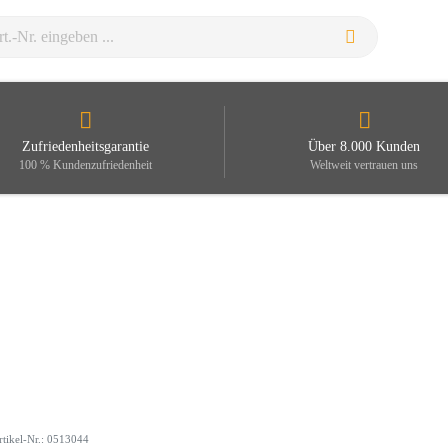
Zufriedenheitsgarantie
Über 8.000 Kunden
100 % Kundenzufriedenheit
Weltweit vertrauen uns
rtikel-Nr.: 0513044