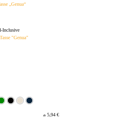
asse „Genua“
l-Inclusive
5,94 €
ab