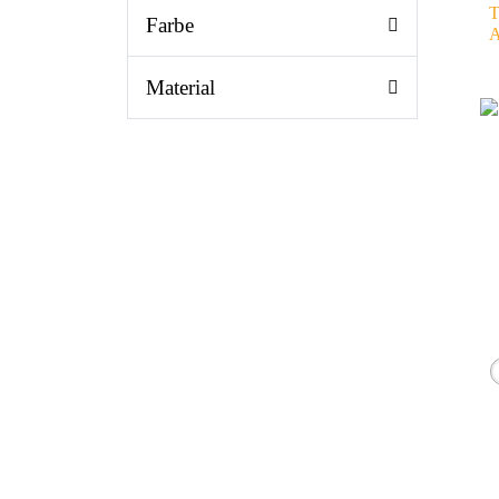
T
Farbe
A
Material