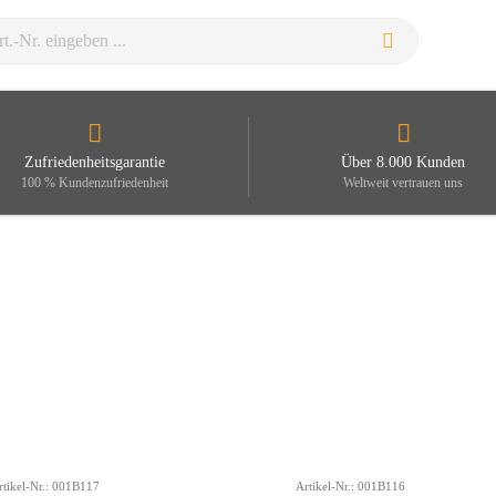
Zufriedenheitsgarantie
Über 8.000 Kunden
100 % Kundenzufriedenheit
Weltweit vertrauen uns
rtikel-Nr.: 001B117
Artikel-Nr.: 001B116