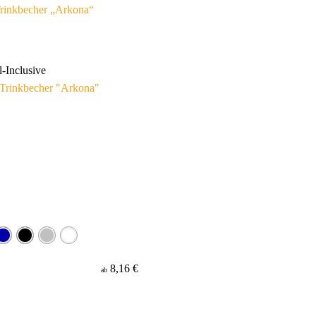
rinkbecher „Arkona“
l-Inclusive
8,16 €
ab