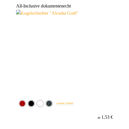
Werbeanbringung
All-Inclusive
dokumentenecht
Material
Minenfarbe
weitere Farben
1,53 €
ab