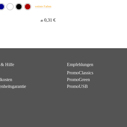
weitere Farben
0,31 €
ab
 & Hilfe
Empfehlungen
PromoClassics
dkosten
PromoGreen
enheitsgarantie
PromoUSB