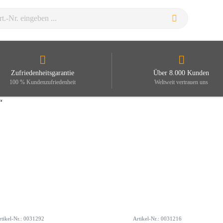
Zufriedenheitsgarantie
Über 8.000 Kunden
100 % Kundenzufriedenheit
Weltweit vertrauen uns
“
rtikel-Nr.: 0031292
Artikel-Nr.: 0031216