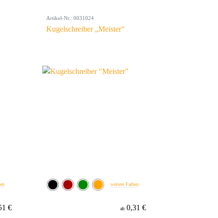
Artikel-Nr.: 0031024
Kugelschreiber „Meister“
ben
weitere Farben
51 €
0,31 €
ab