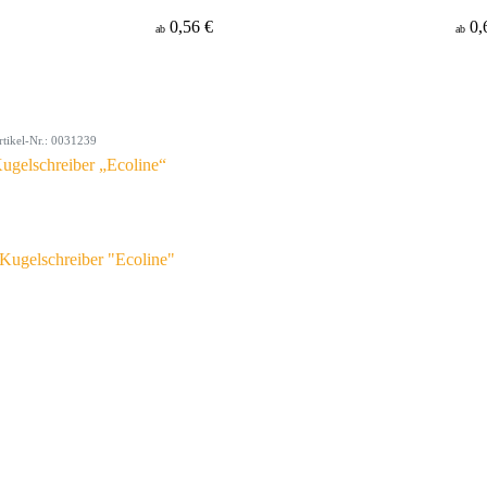
0,56 €
0,
ab
ab
rtikel-Nr.: 0031239
ugelschreiber „Ecoline“