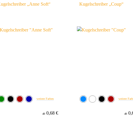
ugelschreiber „Anne Soft“
Kugelschreiber „Coup“
weitere Farben
weitere Far
0,68 €
0,
ab
ab