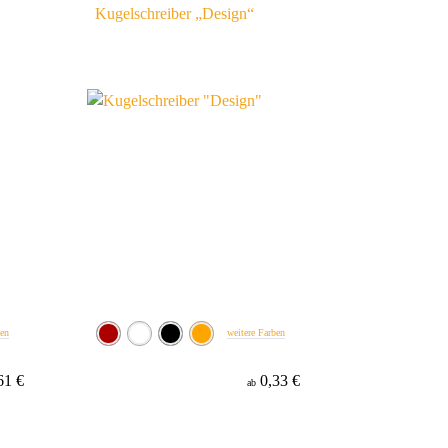
Kugelschreiber „Design“
ben
weitere Farben
61 €
0,33 €
ab