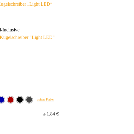
ugelschreiber „Light LED“
l-Inclusive
weitere Farben
1,84 €
ab