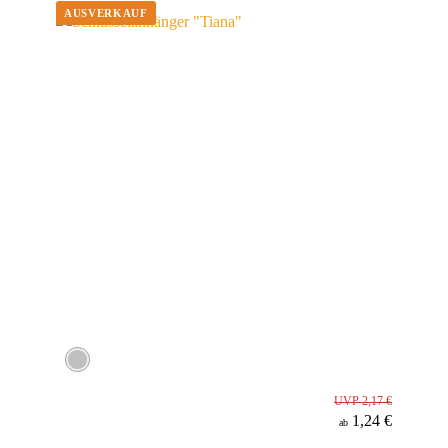
Material
UVP 2,17 €
1,24 €
ab