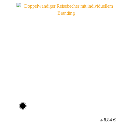
Werbeanbringung
Material
6,84 €
ab