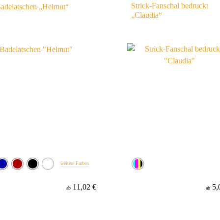
Strick-Fanschal bedruckt
adelatschen „Helmut“
„Claudia“
weitere Farben
11,02 €
5,
ab
ab