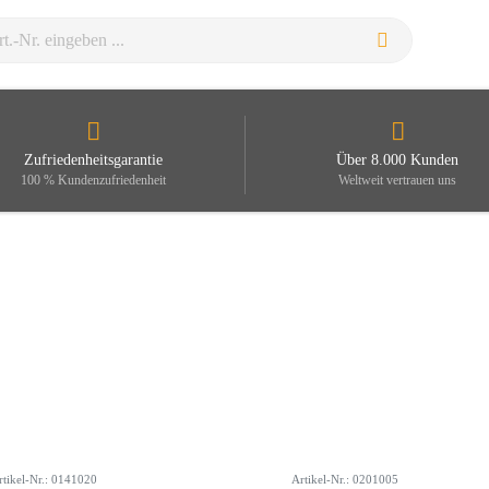
Zufriedenheitsgarantie
Über 8.000 Kunden
100 % Kundenzufriedenheit
Weltweit vertrauen uns
rtikel-Nr.: 0141020
Artikel-Nr.: 0201005